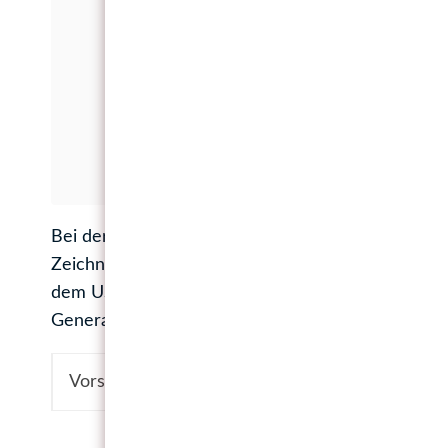
Bei der gesuchten Person handelte es sich tatsäc
Zeichner (unter anderem eben des ersten Weihnac
dem US-amerikanischen Präsidenten Theodor Roose
Generalkonsul nach Ecuador geschickt wurde, wo e
Vorsicht Spoiler: Des BM1-Rätsels Lösung laute