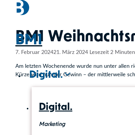
Zum
Inhalt
springen
BM1 Weihnachtsr
BM1
7. Februar 2024
21. März 2024
Lesezeit
2
Minuten
Am letzten Wochenende wurde nun unter allen ri
Digital.
Kürze wird nun der Gewinn – der mittlerweile sc
Digital.
Marketing