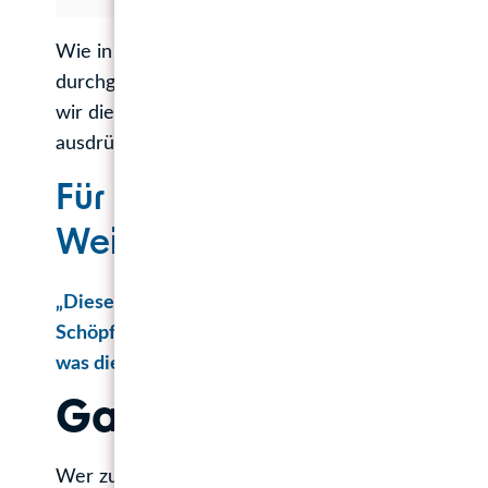
Wie in den Vorjahren (noch als Vorgängeragentu
durchgeführt. Allerdings das erste Mal in hybride
wir dies im November bereits angekündigt und i
ausdrücklich empfohlen hatten.
Für alle, die nicht teilge
Weihnachtsrätsels 2023 / 2
„Dieses Jahr kreist unser Weihnachtsrätsel um de
Schöpfer. Denn den Weihnachtsmann hat sich ja je
was die letzte berufliche Position dieses Weihnac
Gar nicht so einfach,
Wer zur (nachträglichen Lösung) ebenfalls die U