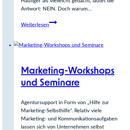
Häufiger als vielleicht gedacht, lautet die
Antwort: NEIN. Doch warum…
Visualisierung
Weiterlesen
von
Social
Media
Posts
und
Marketing-Workshops
Ads
und Seminare
Agentursupport in Form von „Hilfe zur
Marketing-Selbsthilfe“. Relativ viele
Marketing- und Kommunikationsaufgaben
lassen sich von Unternehmen selbst