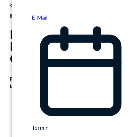
Suchmaschinen. GEO sorgt für Präsenz in KI-
generierten Antworten.
E-Mail
Der gemeinsame
Nenner: Content-
Qualität
Egal ob SEO oder GEO: Inhalte müssen
überzeugen, nicht nur existieren. Das bedeutet:
klare Argumentationslinien statt Keyword-
Wolken,
verständliche Struktur statt reiner
Textwüste,
Termin
konkrete Antworten auf echte