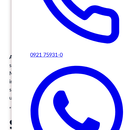
nachvollziehbar sein.
Sie müssen Vertrauen schaffen; durch
erkennbare Expertise, Quellen und
textliche Autorität.
Und sie müssen verständlich und
maschinenlesbar aufgebaut sein.
0921 75931-0
Auf den Punkt gebracht:
Nur wer seine Inhalte
so gestaltet, dass sie für Menschen und
Maschinen gleichermaßen Sinn ergeben und
inhaltlichen Mehrwert liefern, bleibt oder wird
sichtbar. So (siehe Bild) wie wir das z.B. mit
unserem eigenen Blogbeitrag zum Thema
„digitales Termintool“ vorgemacht haben!
SEO bleibt relevant