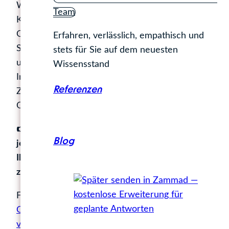
Wir bei BM1 entwickeln für daran interessierte
Team
Kunden Content, der beides ist: SEO-stark und
GEO-fähig. Wir denken Suchmaschinen und KI-
Erfahren, verlässlich, empathisch und
Systeme gemeinsam; strategisch, redaktionell
stets für Sie auf dem neuesten
und technisch. So stellen wir sicher, dass Ihre
Wissensstand
Inhalte auch in Zukunft dort erscheinen, wo Ihre
Referenzen
Zielgruppen suchen: in Suchergebnissen, in AI
Overviews, in Chatbots.
👉 Lassen Sie uns sprechen! Vereinbaren Sie
Blog
jetzt einen
kostenfreien Infotermin
– wir zeigen
Ihnen auf, wie SEO und GEO bei Ihnen perfekt
zusammenspielen können.
Falls Sie das übrigens besonders interessiert:
Zu
Google AI Overviews haben wir im BM1-Blog
vom 9. Mai 2025
schon einmal sehr ausführlich