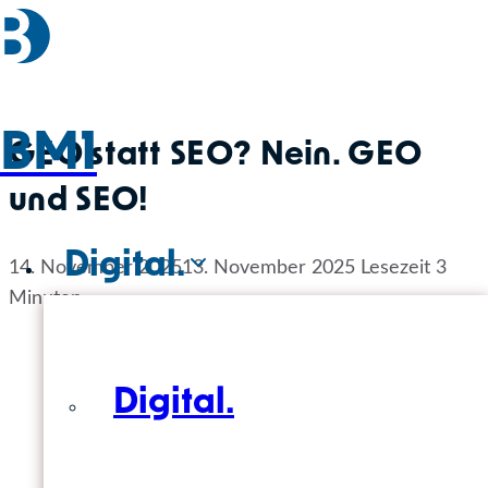
Zum
Inhalt
springen
BM1
GEO statt SEO? Nein. GEO
und SEO!
Digital.
14. November 2025
13. November 2025
Lesezeit
3
Minuten
Digital.