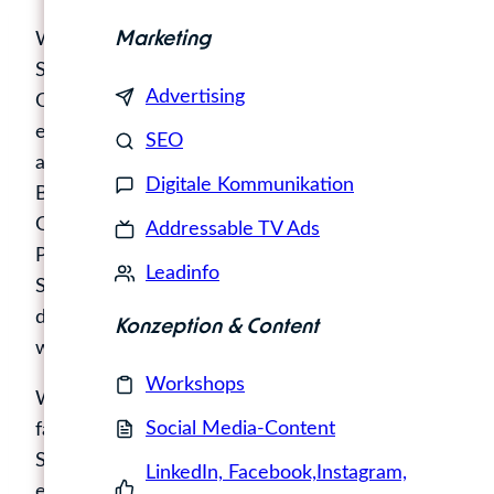
Warum top Content doppelt zählt. Für
Marketing
Suchmaschinen und Chatbots. Wer sich mit
Advertising
Online-Sichtbarkeit beschäftigt, kommt an
einem neuen Kürzel kaum noch vorbei: GEO,
SEO
also Generative Engine Optimization. Dieser
Digitale Kommunikation
Begriff taucht aktuell überall dort auf, wo über
Google AI Overviews, ChatGPT Search oder
Addressable TV Ads
Perplexity gesprochen wird. Denn: Diese KI-
Leadinfo
Systeme verändern gerade massiv, wie Inhalte
digital gefunden, verarbeitet und präsentiert
Konzeption & Content
werden.
Workshops
Was in diesem Zusammenhang allerdings oft
Social Media-Content
falsch verstanden wird: GEO ersetzt klassisches
SEO nicht. Es erweitert es. Und es führt zu
LinkedIn, Facebook,Instagram,
einem Punkt zurück, der ohnehin nie aus der