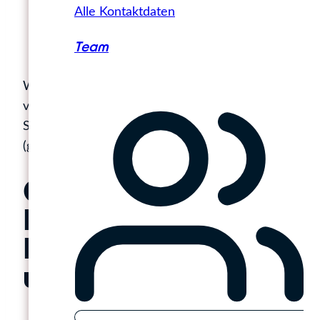
Alle Kontaktdaten
Nutzerfragen,
Sprache mit wertvollem Inhalt, statt mit
Team
Floskeln.
Wer das beherzigt, schafft Inhalte, die sowohl
von Suchmaschinen erkannt als auch von KI-
Systemen „verstanden“ und von Menschen
(gerne!) gelesen werden.
GEO + SEO in der
Praxis: Wir helfen
Ihnen, diese Kombi
umzusetzen!