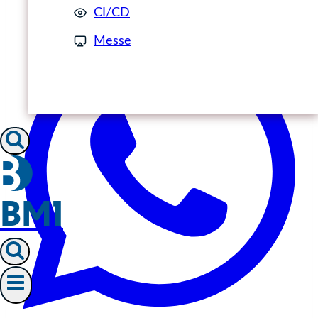
CI/CD
Messe
BM1