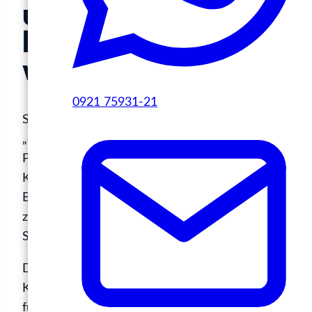
und wird in
bestimmter Hinsicht
wertvoller denn je
0921 75931-21
Suchmaschinenoptimierung ist keineswegs
„oldschool“. Im Gegenteil: Die klassischen SEO-
Prinzipien, also technische Sauberkeit,
Keyword-Relevanz, Ladegeschwindigkeit,
Backlinks und Struktur, sind nach wie vor
zentrale Grundlagen für eine gute digitale
Sichtbarkeit.
Doch sie wirken heute am besten in
Kombination mit GEO-Prinzipien: SEO sorgt also
für Reichweite und Sichtbarkeit in