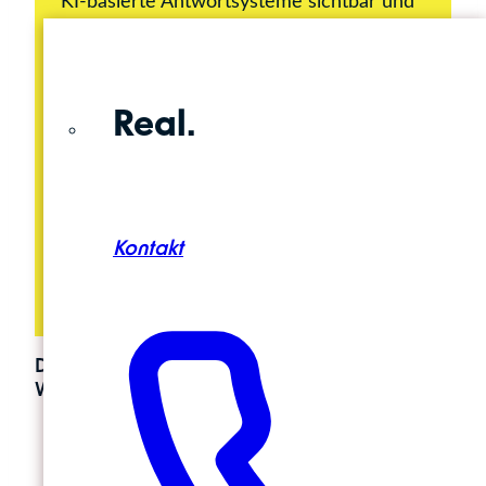
KI-basierte Antwortsysteme sichtbar und
zitierfähig zu machen. Denn GEO ist der
Überbegriff für Maßnahmen, die darauf
abzielen, Inhalte für generative KI-
Real.
Modelle optimal aufzubereiten. Also dort,
wo künftig immer häufiger vollständig
ausformulierte Antworten auf konkrete
Detailfragen generiert werden, statt (wie
in der Suchmaschine) nur eine Trefferliste
Kontakt
zu einer Anfrage abzubilden.
Damit genau das optimal funktioniert, müssen
Webinhalte bestimmte Kriterien erfüllen:
Sie müssen inhaltlich fundiert, klar
strukturiert und semantisch