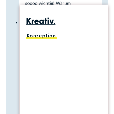
soooo wichtig! Warum
Webanalysetools trotz
verschärfter
Kreativ.
Datenschutzregelungen
unverzichtbar sind! Viele
Konzeption
Websitebetreiber stellen sich
angesichts der aktuellen
Rechtslage und den damit
verbundenen
Nutzungseinschränkungen die
Frage: Sind Analysetools jetzt
noch sinnvoll? Unsere Antwort:
Unbedingt! Trotz der rechtlichen
Herausforderungen bieten
Webanalyse-Tools unschätzbare
Einblicke in das Verhalten der