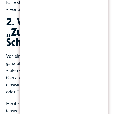
Fall extrem „geschnittene“ und verzierte Schriften
– vor allem nicht für Mengentexte.
2. Websicherheit und
„Zugänglichkeit“ der
Schrift
Vor einigen Jahren noch wurden für Websites
ganz überwiegend „websichere“ Schriften gewählt
– also solche, die auf den meistens Devices
(Geräten) vorinstalliert sind und deshalb
einwandfrei dargestellt werden. Zum Beispiel Arial
oder Times New Roman.
Heute werden aber auch oft
(abwechslungsreichere) Schriften namhafter