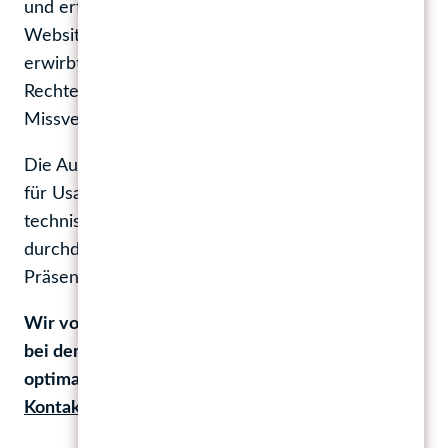
und erfordern eine Lizenz für die Verwendung auf
Websites. Außerdem unbedingt zu klären: Wer
erwirbt die Lizenz – und beim wem liegen die
Rechte? Bei dieser Frage kommt es häufig zu
Missverständnissen.
Die Auswahl der richtigen Schrift ist entscheidend
für Usability, Markenwahrnehmung und
technische Performance Ihrer Website. Eine klug
durchdachte Entscheidung kann Ihre digitale
Präsenz signifikant verbessern.
Wir von BM1 verfügen über die Expertise, um Sie
bei der Auswahl und Implementierung der
optimalen Schriftart zu unterstützen.
Kontaktieren Sie uns für ein erstes Infogespräch!