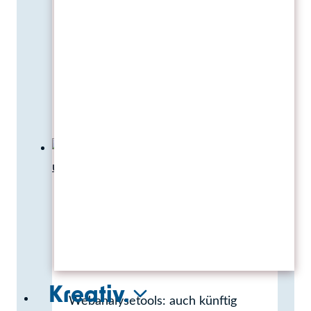
als Applicant Tracking System
(ATS), an: Ein BMS digitalisiert
und strukturiert den Bewerbungs-
und…
TYPO3 Bewerber-
Weiterlesen
Management-
System
by
BM1
Webanalysetools:
weiter
unverzichtbar
Kreativ.
Webanalysetools: auch künftig