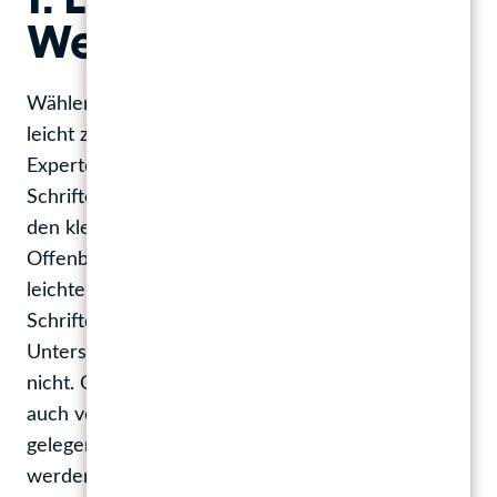
1. Lesbarkeit der
Websiteschrift
Wählen Sie Schriftarten, die auf Bildschirmen
leicht zu lesen sind. Noch streiten sich die
Experten zwar, ob das nun eher serifenlose
Schriften oder Serifenschriften (das sind die mit
den kleinen „Füßchen“ an den Buchstaben) sind.
Offenbar haben serifenlose Schriften zwar ganz
leichte Vorteile bei sehr kleinen
Schriftdarstellungen – aber groß ist der
Unterschied den letzten Untersuchungen zufolge
nicht. Oft wird das Lesbarkeitsargument offenbar
auch vorgeschoben, weil Serifenschriften
gelegentlich als etwas altmodischer eingestuft
werden. Nicht wählen sollten Sie aber in jedem