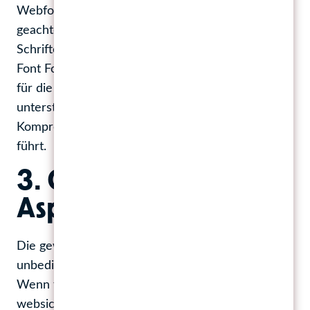
Webfont-Anbieter verwendet. Wobei dann darauf
geachtet werden sollte, dass es idealerweise
Schriften sind, die im WOFF-Format (Web Open
Font Format) vorliegen. Dieses Format ist speziell
für die Verwendung im Web optimiert und
unterstützt eine bessere Textdarstellung und
Kompression, was z. B. zu schnelleren Ladezeiten
führt.
3. Corporate Design-
Aspekte der Schrift
Die gewählte Webschrift sollte idealerweise
unbedingt zu Ihrem Corporate Design passen.
Wenn für die Website im CD-Handbuch keine
websichere Schrift definiert ist, kann in den