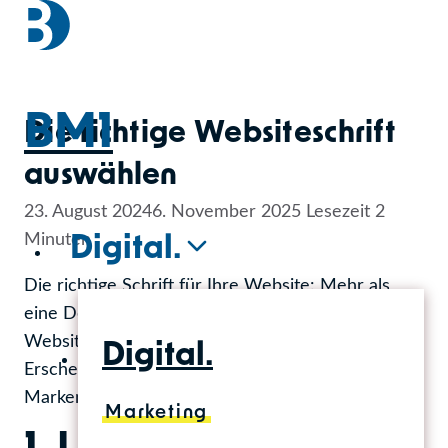
Zum
Inhalt
springen
BM1
Die richtige Websiteschrift
auswählen
23. August 2024
6. November 2025
Lesezeit
2
Minuten
Digital.
Die richtige Schrift für Ihre Website: Mehr als
eine Designfrage! Die Schrift, die Sie für Ihre
Website wählen, beeinflusst nicht nur das
Digital.
Erscheinungsbild, sondern auch Funktionalität und
Markenwahrnehmung.
Marketing