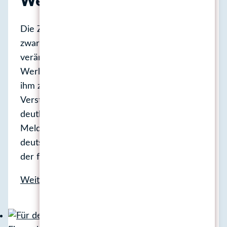
Werbung
Die Zahl der Werbekodex-Verstöße nimmt
zwar ab. Aber es gibt noch einiges zu
verändern! Vor kurzem hat der Deutsche
Werberat veröffentlicht, dass die Zahl der von
ihm zu bearbeitenden Beschwerden wegen
Verstößen gegen den deutschen Werbekodex
deutlich gesunken ist. Entsprechenden
Meldungen zufolge musste das von der
deutschen Werbewirtschaft getragene Organ
der freiwilligen Selbstkontrolle im Jahr…
Nein
Weiterlesen
zu
diskriminierender
Werbung