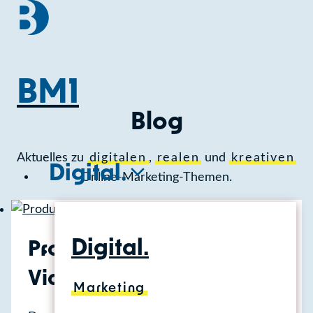
Zum
Inhalt
springen
BM1
Blog
Aktuelles zu
digitalen
,
realen
und
kreativen
Digital.
Online-Marketing-Themen.
Digital.
Produktanwendungen mit
Videos zeigen
Marketing