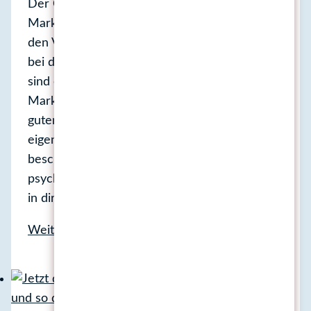
Der Carpenter-Effekt in der
Marketingkommunikation: Wie Bewegtbilder
den Verkauf fördern Videos, die Menschen
bei der Anwendung von Produkten zeigen,
sind ein mächtiges Werkzeug in der
Marketingkommunikation – und das aus
gutem Grund. Ausschlaggebend dafür ist der
eigentlich schon vor recht langer Zeit
beschriebene „Carpenter-Effekt“, ein
psychologisches Phänomen, das mittlerweile
in direkten Zusammenhang mit den deutlich…
Produktanwendungen
Weiterlesen
mit
Videos
zeigen