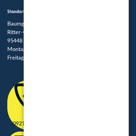
Standort
Baumgärtner Marketing GmbH
Ritter-von-Eitzenberger-Straße 11
95448 Bayreuth
Montag – Donnerstag: 8:00 – 17:30
Freitag: 8:00 – 14 Uhr
0921 75931-0
0921 75931-21