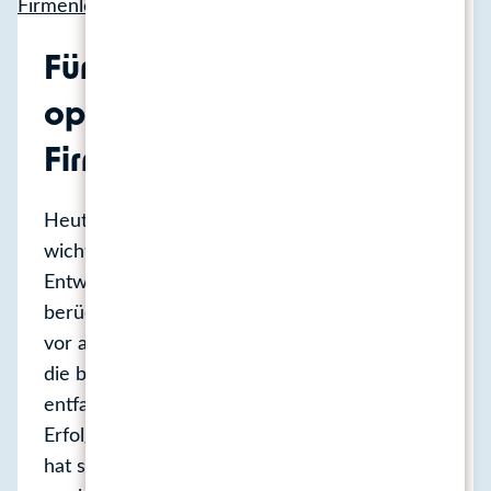
Für den Onlineeinsatz
optimiertes neues
Firmenlogo? 7 Tipps
Heute geht es darum, Ihnen sieben besonders
wichtige Tipps vorzustellen, die bei der
Entwicklung von Unternehmenslogos
berücksichtigt werden sollten … … und zwar
vor allem dann, wenn das Logo auch online
die bestmögliche kommunikative Wirkung
entfalten und direkt zum unternehmerischen
Erfolg beitragen soll! Wie Sie vielleicht wissen,
hat sich die Baumgärtner Marketing GmbH