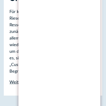
Für kleine Unternehmen ist es oft eine
Riesenherausforderung, ihre begrenzten
Ressourcen effektiv einzusetzen, um Kunden
zunächst einmal zu gewinnen und dann vor
allem langfristig an sich zu binden und zu
wiederholten Käufen zu bewegen. Ein Weg,
um diese Herausforderung zu bewältigen, ist
es, sich intensiv mit der sogenannten
„Customer Journey“ zu beschäftigen. Dieser
Begriff bezieht…
Ist
Weiterlesen
die
vertiefte
Auseinandersetzung
Vorherige
1
…
11
12
13