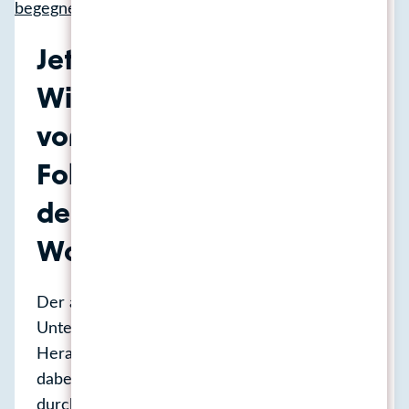
Jetzt drohenden
Wissensverlusten
vorbeugen und so den
Folgen des
demographischen
Wandels begegnen!
Der aktuelle demographische Wandel stellt
Unternehmen und Institutionen vor gewaltige
Herausforderungen. Eine ganz wesentliche
dabei: der bevorstehende Wissensverlust
durch das Ausscheiden von erfahrenen