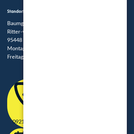
Standort
Baumgärtner Marketing GmbH
Ritter-von-Eitzenberger-Straße 11
95448 Bayreuth
Montag – Donnerstag: 8:00 – 17:30
Freitag: 8:00 – 14 Uhr
0921 75931-0
0921 75931-21
E-Mail