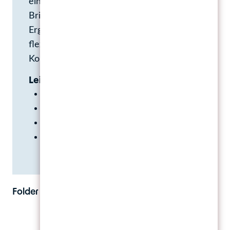
einschließlich Praxisbeispielen wie
Briefpapier und Visitenkarten. Das
Ergebnis bietet eine einheitliche und
flexible Grundlage für die städtische
Kommunikation.
Leistungen:
Logo
Folder
Beschilderung
Rollups
Folder